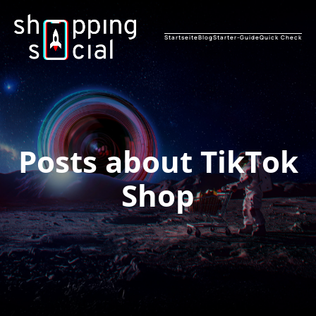
Startseite
Blog
Starter-Guide
Quick Check
Posts about TikTok
Shop